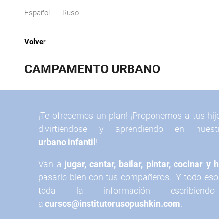
Español
Ruso
Volver
CAMPAMENTO URBANO
¡Te ofrecemos un plan! ¡Proponemos a tus hij
divirtiéndose y aprendiendo en nue
urbano infantil
!
Van a
jugar, cantar, bailar, pintar, cocinar y
pasarlo bien con tus compañeros. ¡Y todo eso
toda la información escribien
a
cursos@institutorusopushkin.com
.