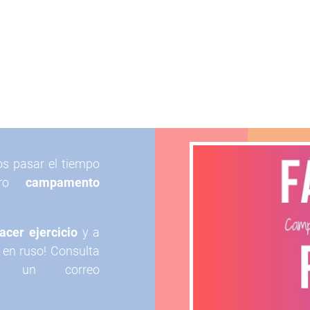
os pasar el tiempo
stro
campamento
 hacer ejercicio
y a
 en ruso! Consulta
do un correo