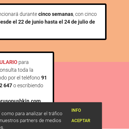
ncionará durante
cinco semanas
, con cinco
esde el 22 de junio hasta el 24 de julio de
ULARIO
para
Consulta toda la
do por el teléfono
91
42 647
o escribiendo
orusopushkin.com
.
INFO
 como para analizar el tráfico
 nuestros partners de medios
ACEPTAR
es.