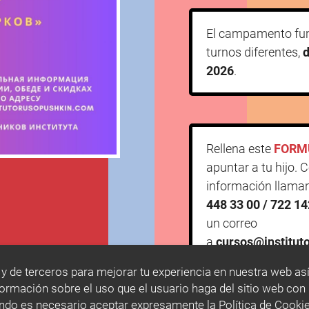
El campamento fu
turnos diferentes,
d
2026
.
Rellena este
FORM
apuntar a tu hijo. 
información llaman
448 33 00 / 722 1
un correo
a
cursos@institut
 y de terceros para mejorar tu experiencia en nuestra web así
mación sobre el uso que el usuario haga del sitio web con
ando es necesario aceptar expresamente la Política de Cooki